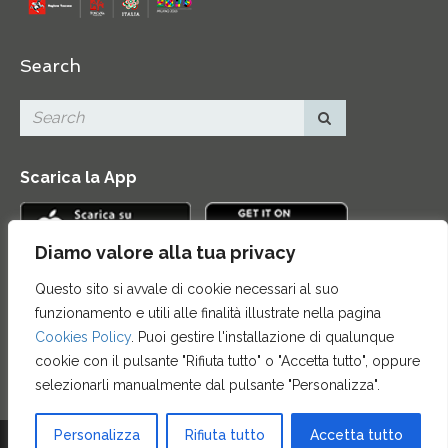
Search
Scarica la App
Diamo valore alla tua privacy
Questo sito si avvale di cookie necessari al suo
Contatti
|
Area Stampa
|
Mappa del sito
|
Credits
|
funzionamento e utili alle finalità illustrate nella pagina
Privacy e note legali
|
Archivio News
|
Cookie policy
Cookies Policy
. Puoi gestire l'installazione di qualunque
cookie con il pulsante "Rifiuta tutto" o "Accetta tutto", oppure
selezionarli manualmente dal pulsante "Personalizza".
Personalizza
Rifiuta tutto
Accetta tutto
© 2015 FONDAZIONE CASSA DI RISPARMIO DI FIRENZE - CF 00524310489