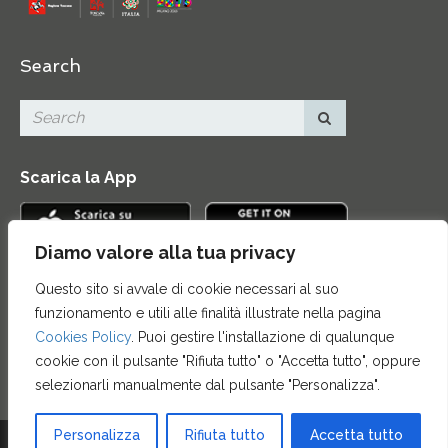
Search
Scarica la App
Diamo valore alla tua privacy
Questo sito si avvale di cookie necessari al suo
Contatti
|
Area Stampa
|
Mappa del sito
|
Credits
|
funzionamento e utili alle finalità illustrate nella pagina
Privacy e note legali
|
Archivio News
|
Cookie policy
Cookies Policy
. Puoi gestire l'installazione di qualunque
cookie con il pulsante "Rifiuta tutto" o "Accetta tutto", oppure
selezionarli manualmente dal pulsante "Personalizza".
Personalizza
Rifiuta tutto
Accetta tutto
© 2015 FONDAZIONE CASSA DI RISPARMIO DI FIRENZE - CF 00524310489