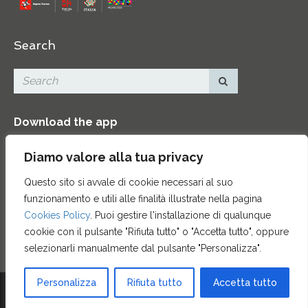
Search
Download the app
Diamo valore alla tua privacy
Questo sito si avvale di cookie necessari al suo
funzionamento e utili alle finalità illustrate nella pagina
Contacts
|
Press Area
|
Site map
|
Credits
Cookies Policy
. Puoi gestire l'installazione di qualunque
cookie con il pulsante "Rifiuta tutto" o "Accetta tutto", oppure
selezionarli manualmente dal pulsante "Personalizza".
Personalizza
Rifiuta tutto
Accetta tutto
© 2015 ENTE CASSA DI RISPARMIO DI FIRENZE - CF 00524310489