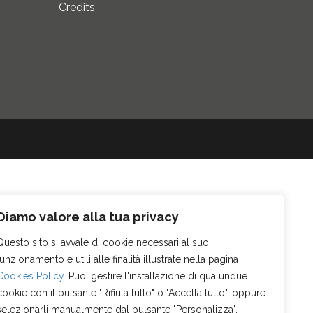
Credits
Diamo valore alla tua privacy
Questo sito si avvale di cookie necessari al suo
funzionamento e utili alle finalità illustrate nella pagina
Cookies Policy
. Puoi gestire l'installazione di qualunque
cookie con il pulsante "Rifiuta tutto" o "Accetta tutto", oppure
selezionarli manualmente dal pulsante "Personalizza".